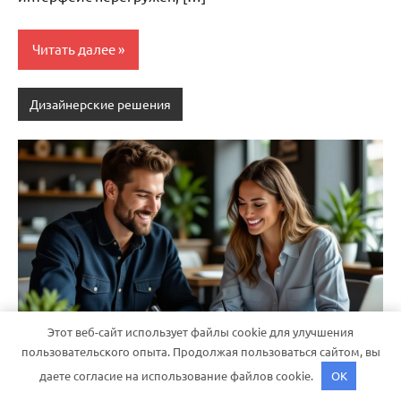
Читать далее
Дизайнерские решения
Этот веб-сайт использует файлы cookie для улучшения
пользовательского опыта. Продолжая пользоваться сайтом, вы
Как рассчитать рентабельность аренды
даете согласие на использование файлов cookie.
OK
жилья: формула и примеры