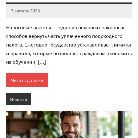
3 августа 2026
stroicentr_m
Нет
комментариев
Налоговые вычеты — один из немногих законных
способов вернуть часть уплаченного подоходного
налога. Ежегодно государство устанавливает лимиты
и правила, которые позволяют гражданам экономить
на обучении, […]
Читать далее
Новости