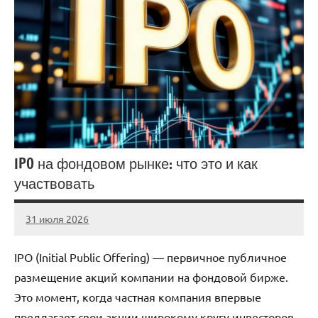
IPO на фондовом рынке: что это и как
участвовать
31 июля 2026
stroicentr_m
Нет
комментариев
IPO (Initial Public Offering) — первичное публичное
размещение акций компании на фондовой бирже.
Это момент, когда частная компания впервые
предлагает свои акции широкому кругу инвесторов.