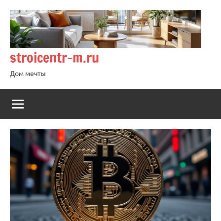
Перейти
к
содержимому
stroicentr-m.ru
Дом мечты