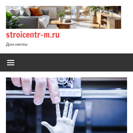
Перейти
к
содержимому
stroicentr-m.ru
Дом мечты