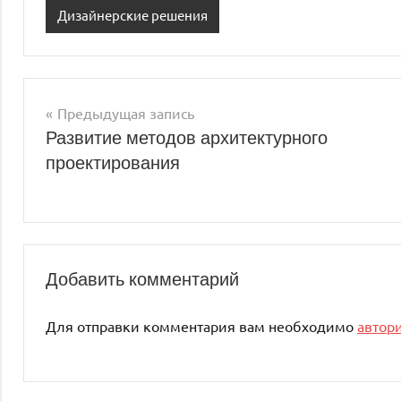
Дизайнерские решения
Предыдущая запись
Навигация
Развитие методов архитектурного
проектирования
по
записям
Добавить комментарий
Для отправки комментария вам необходимо
автор