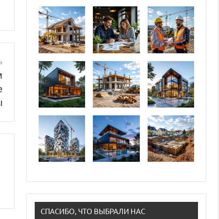
м
е
ы
СПАСИБО, ЧТО ВЫБРАЛИ НАС