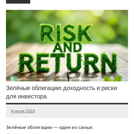
Зелёные облигации: доходность и риски
для инвестора
4 июля 2026
stroicentr_m
Нет
комментариев
Зелёные облигации — один из самых