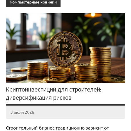
Компьютерные новинки
Криптоинвестиции для строителей:
диверсификация рисков
3 июля 2026
stroicentr_m
Нет
комментариев
Строительный бизнес традиционно зависит от