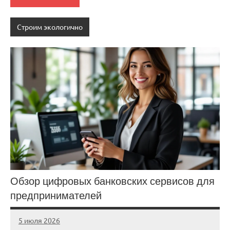
Строим экологично
Обзор цифровых банковских сервисов для
предпринимателей
5 июля 2026
stroicentr_m
Нет