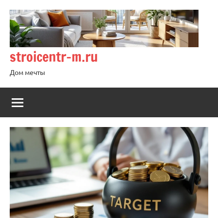
Перейти
к
содержимому
stroicentr-m.ru
Дом мечты