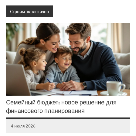
Строим экологично
Семейный бюджет: новое решение для
финансового планирования
4 июля 2026
stroicentr_m
Нет