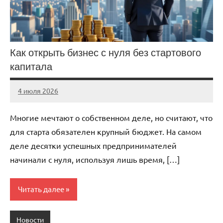
Как открыть бизнес с нуля без стартового
капитала
4 июля 2026
stroicentr_m
Нет
комментариев
Многие мечтают о собственном деле, но считают, что
для старта обязателен крупный бюджет. На самом
деле десятки успешных предпринимателей
начинали с нуля, используя лишь время, […]
Читать далее
Новости