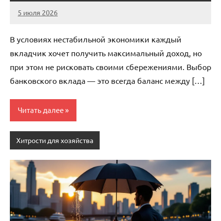
5 июля 2026
stroicentr_m
Нет
комментариев
В условиях нестабильной экономики каждый
вкладчик хочет получить максимальный доход, но
при этом не рисковать своими сбережениями. Выбор
банковского вклада — это всегда баланс между […]
Читать далее
Хитрости для хозяйства