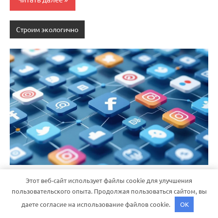
Строим экологично
Графический стиль финтех-блога: создаём
Этот веб-сайт использует файлы cookie для улучшения
шаблон карточек
пользовательского опыта. Продолжая пользоваться сайтом, вы
даете согласие на использование файлов cookie.
OK
30 июня 2026