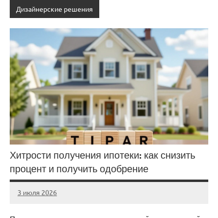
Дизайнерские решения
Хитрости получения ипотеки: как снизить
процент и получить одобрение
3 июля 2026
stroicentr_m
Нет
комментариев