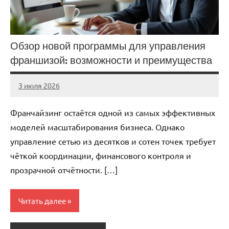
Обзор новой программы для управления
франшизой: возможности и преимущества
3 июля 2026
stroicentr_m
Нет
комментариев
Франчайзинг остаётся одной из самых эффективных
моделей масштабирования бизнеса. Однако
управление сетью из десятков и сотен точек требует
чёткой координации, финансового контроля и
прозрачной отчётности. […]
Читать далее